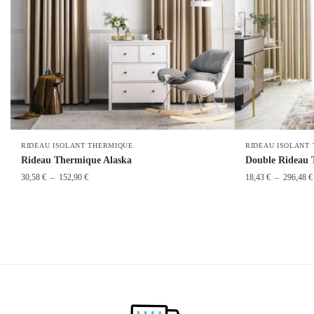
RIDEAU ISOLANT THERMIQUE
RIDEAU ISOLANT
Rideau Thermique Alaska
Double Rideau 
Plage
30,58
€
–
152,90
€
18,43
€
–
296,48
€
de
prix :
30,58 €
Ce
Ce
à
produit
produit
152,90 €
a
a
plusieurs
plusieurs
variations.
variations.
Les
Les