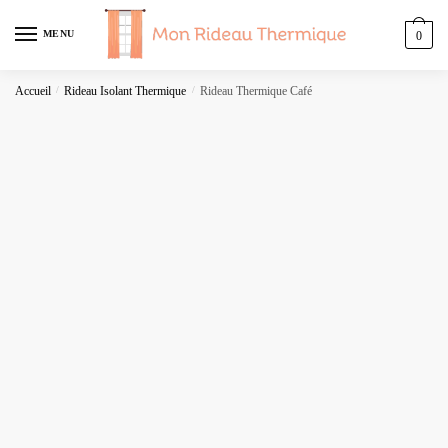
Skip
Skip
to
to
MENU
0
navigation
content
Accueil
/
Rideau Isolant Thermique
/
Rideau Thermique Café