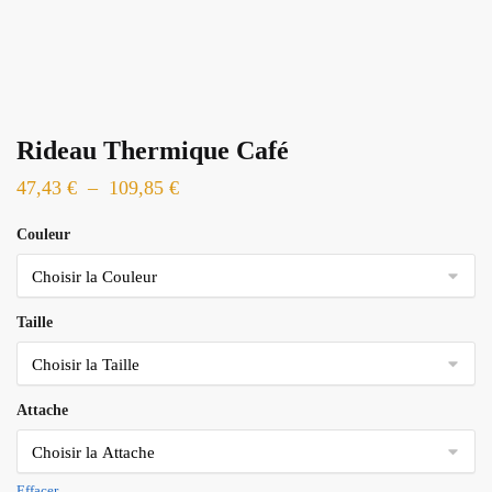
Rideau Thermique Café
Plage
47,43
€
–
109,85
€
de
Couleur
prix :
47,43 €
à
Taille
109,85 €
Attache
Effacer