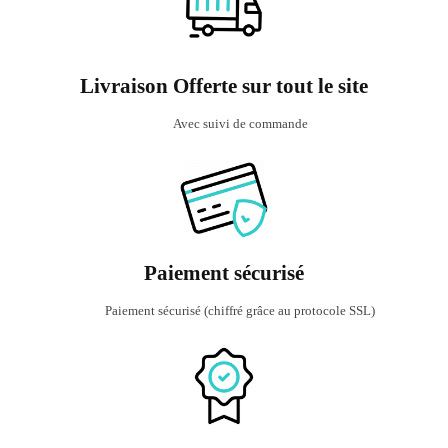
options
options
peuvent
peuvent
être
être
Livraison Offerte sur tout le site
choisies
choisies
sur
sur
Avec suivi de commande
la
la
page
page
du
du
produit
produit
Paiement sécurisé
Paiement sécurisé (chiffré grâce au protocole SSL)