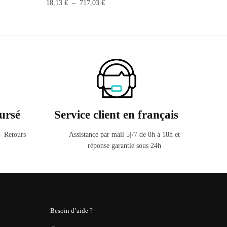
Plage
18,13
€
–
717,03
€
de
Ce
prix :
produit
18,13 €
a
à
plusieurs
717,03 €
variations.
Les
options
peuvent
ursé
Service client en français
être
choisies
 - Retours
Assistance par mail 5j/7 de 8h à 18h et
réponse garantie sous 24h
sur
la
page
du
produit
Besoin d’aide ?