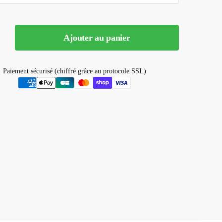
Ajouter au panier
ue
Paiement sécurisé (chiffré grâce au protocole SSL)