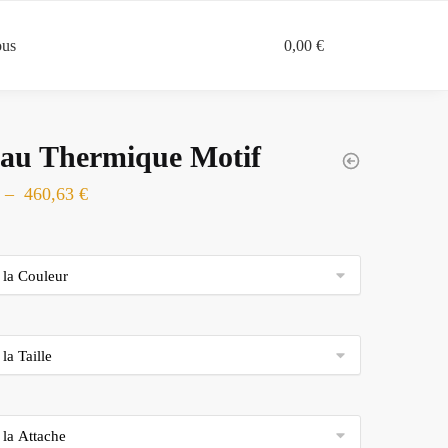
ous
0,00
€
0
au Thermique Motif
Plage
–
460,63
€
de
prix :
98,83 €
à
460,63 €