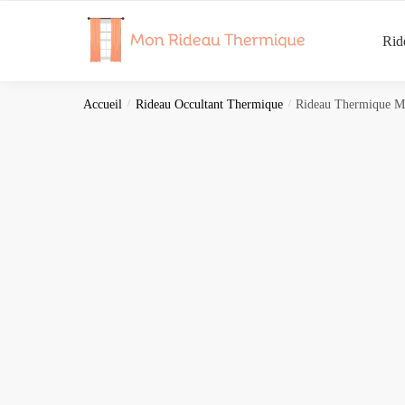
Skip
Skip
to
to
Rid
navigation
content
Accueil
/
Rideau Occultant Thermique
/
Rideau Thermique M