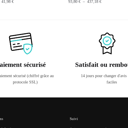
Plage
Plage
–
41,98
€
93,80
€
–
437,18
€
de
de
Ce
prix :
prix :
produit
29,98 €
93,80 €
a
à
à
41,98 €
plusieurs
437,18 €
.
variations.
Les
options
peuvent
aiement sécurisé
Satisfait ou rembo
être
choisies
aiement sécurisé (chiffré grâce au
14 jours pour changer d'avis
protocole SSL)
faciles
sur
la
page
du
produit
ns
Suivi